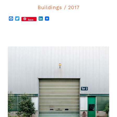
Buildings / 2017
Facebook
Twitter
LinkedIn
Save