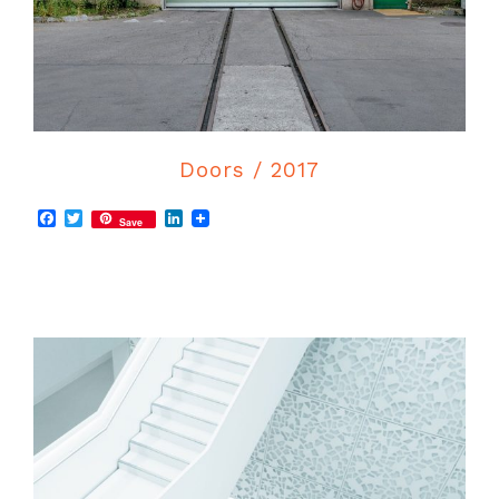
Doors / 2017
Facebook
Twitter
LinkedIn
Save